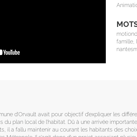
Animati
MOTS
motiond
famille,
nantesm
une d’Orvault avait pour objectif d’expliquer les différ
s du plan local de l’habitat. Dû à une arrivée importan
, il a fallu maintenir au courant les habitants des cho